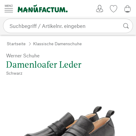
Zum Inhalt springen
Kundenkonto
Merkliste
0,0
Startseite
Klassische Damenschuhe
Werner Schuhe
Damenloafer Leder
Schwarz