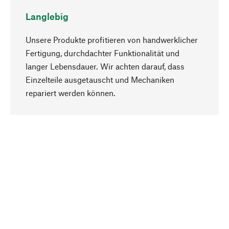
Langlebig
Unsere Produkte profitieren von handwerklicher
Fertigung, durchdachter Funktionalität und
langer Lebensdauer. Wir achten darauf, dass
Einzelteile ausgetauscht und Mechaniken
Nach oben
repariert werden können.
Bewusst
Nachhaltigkeit steht im Fokus unserer
Produktauswahl. Wir setzen auf natürliche
Inhaltsstoffe und Materialien, die gepflegt werden
können, sowie auf eine ressourcenschonende
und sozialverträgliche Produktion.