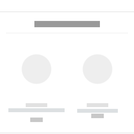
---------- --------------
------------
------------
----------- ----------- --------
----------- -----------
---
--,-- €
--,-- €