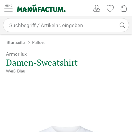
Zum Inhalt springen
Kundenkonto
Merkliste
0,0
Startseite
Pullover
Armor lux
Damen-Sweatshirt
Weiß-Blau