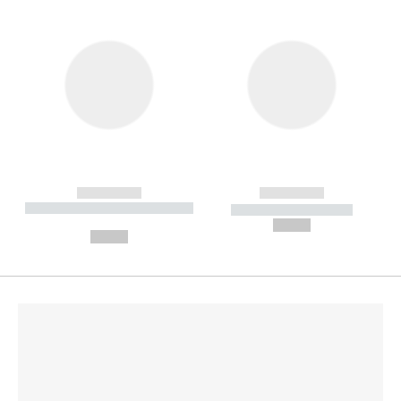
------------
------------
----------- ----------- --------
----------- -----------
---
--,-- €
--,-- €