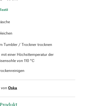
Textil
äsche
bleichen
im Tumbler / Trockner trocknen
 mit einer Höchsttemperatur der
isensohle von 110 °C
trockenreinigen
l von
Oska
 Produkt