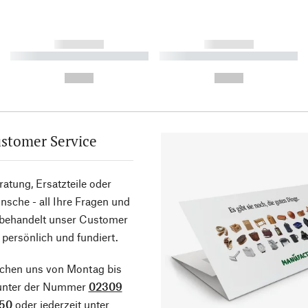
------------
------------
----------- ----------- ----------
----------- ----------- ----------
-
-
--,-- €
--,-- €
stomer Service
atung, Ersatzteile oder
sche - all Ihre Fragen und
 behandelt unser Customer
 persönlich und fundiert.
ichen uns von Montag bis
 unter der Nummer
02309
50
oder jederzeit unter