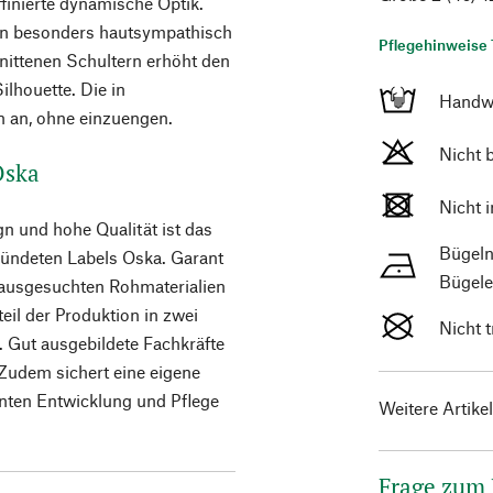
ffinierte dynamische Optik.
ihn besonders hautsympathisch
Pflegehinweise 
nittenen Schultern erhöht den
ilhouette. Die in
Handw
n an, ohne einzuengen.
Nicht 
 Oska
Nicht 
n und hohe Qualität ist das
Bügeln
ündeten Labels Oska. Garant
Bügele
 ausgesuchten Rohmaterialien
teil der Produktion in zwei
Nicht 
. Gut ausgebildete Fachkräfte
Zudem sichert eine eigene
enten Entwicklung und Pflege
Weitere Artike
Frage zum