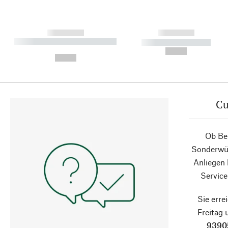
------------
------------
----------- ----------- ----------
----------- -----------
-
--,-- €
--,-- €
Cu
Ob Ber
Sonderwün
Anliegen
Service
Sie erre
Freitag
9390