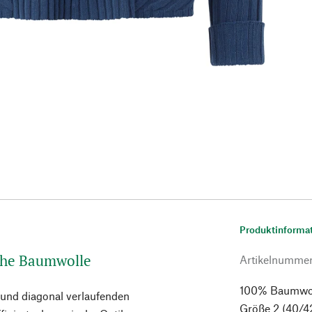
Produktinforma
sche Baumwolle
Artikelnumme
100% Baumwolle
 und diagonal verlaufenden
Größe 2 (40/4