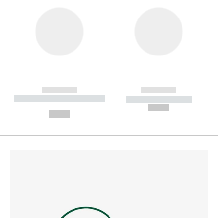
------------
------------
----------- ----------- --------
----------- -----------
---
--,-- €
--,-- €