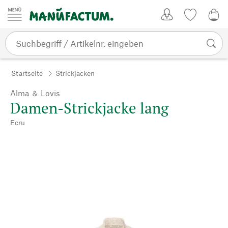
Zum Inhalt springen
Kundenkonto
Merkliste
0,0
Startseite
Strickjacken
Alma ＆ Lovis
Damen-Strickjacke lang
Ecru