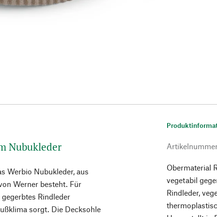
Produktinforma
m Nubukleder
Artikelnumme
Obermaterial R
as Werbio Nubukleder, aus
vegetabil geg
von Werner besteht. Für
Rindleder, veg
l gegerbtes Rindleder
thermoplastis
Fußklima sorgt. Die Decksohle