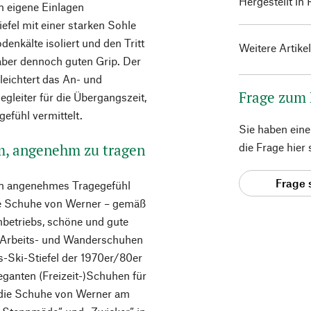
Hergestellt in
n eigene Einlagen
efel mit einer starken Sohle
nkälte isoliert und den Tritt
Weitere Artike
t aber dennoch guten Grip. Der
leichtert das An- und
Frage zum
egleiter für die Übergangszeit,
efühl vermittelt.
Sie haben ein
m, angenehm zu tragen
die Frage hier
Frage 
ein angenehmes Tragegefühl
ie Schuhe von Werner – gemäß
betriebs, schöne und gute
n Arbeits- und Wanderschuhen
-Ski-Stiefel der 1970er/80er
eganten (Freizeit-)Schuhen für
 die Schuhe von Werner am