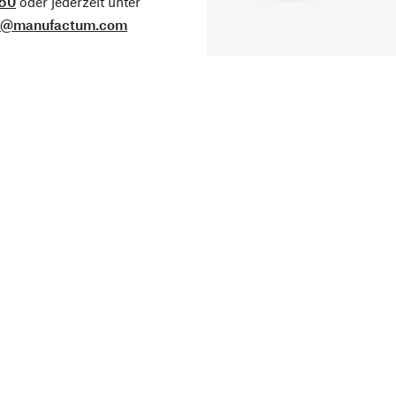
50
oder jederzeit unter
o@manufactum.com