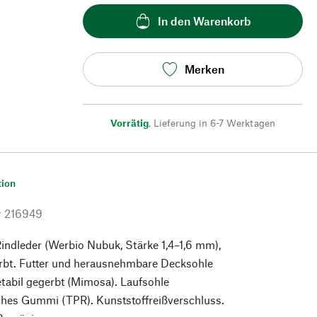
In den Warenkorb
Merken
Vorrätig
,
Lieferung in 6-7 Werktagen
tion
r
216949
indleder (Werbio Nubuk, Stärke 1,4–1,6 mm),
erbt. Futter und herausnehmbare Decksohle
etabil gegerbt (Mimosa). Laufsohle
ches Gummi (TPR). Kunststoffreißverschluss.