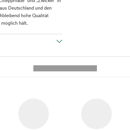
 „Steppmäde“ und „Zwicker“ in
 aus Deutschland und den
hbleibend hohe Qualität
 möglich hält.
---------- --------------