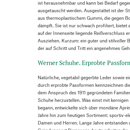
ist herausnehmbar und kann bei Bedarf gege
ausgetauscht werden. Ausgestattet ist der Sti
aus thermoplastischem Gummi, die gegen Bode
dämpft. Sie ist nur schwach profiliert, biete
auf der Innenseite liegende Reißverschluss er
Ausziehen. Kurzum: ein guter und stilvoller B
der auf Schritt und Tritt ein angenehmes Gehg
Werner Schuhe. Erprobte Passfor
Natürliche, vegetabil gegerbte Leder sowie 
durch erprobte Passformen kennzeichnen d
dem Anspruch des 1911 gegründeten Familien
Schuhe herzustellen. Was einst mit kernige
begann, entwickelte sich über mondäne Après
Jahre hin zum heutigen Sortiment: sportiv-el
Damen und Herren. Lange Jahre entstanden