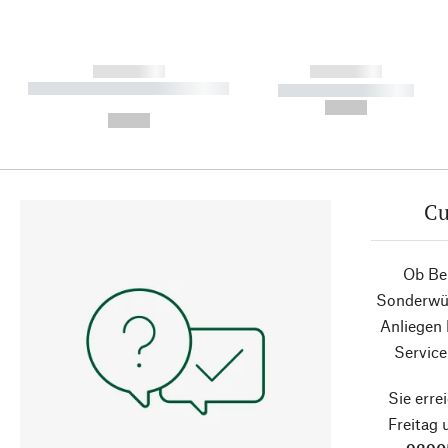
------------
------------
----------- ----------- ----------
----------- -----------
-
--,-- €
--,-- €
Cu
Ob Ber
Sonderwün
Anliegen
Service
Sie erre
Freitag