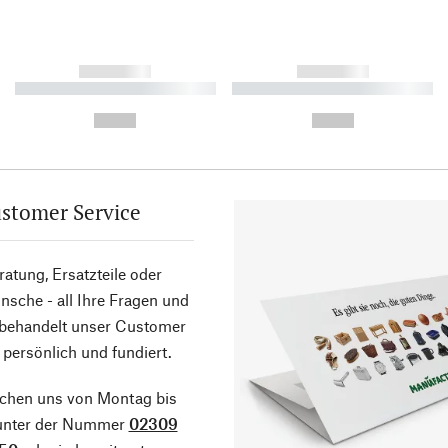
------------
------------
----------- ----------- ----------
----------- ----------- ----------
-
-
--,-- €
--,-- €
stomer Service
atung, Ersatzteile oder
sche - all Ihre Fragen und
 behandelt unser Customer
 persönlich und fundiert.
ichen uns von Montag bis
 unter der Nummer
02309