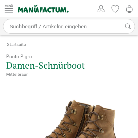
Zum Inhalt springen
Kundenkonto
Merkliste
0,0
Startseite
Punto Pigro
Damen-Schnürboot
Mittelbraun