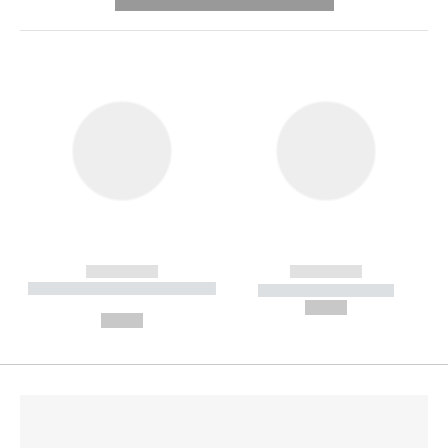
---------- --------------
------------
------------
----------- ----------- --------
----------- -----------
---
--,-- €
--,-- €