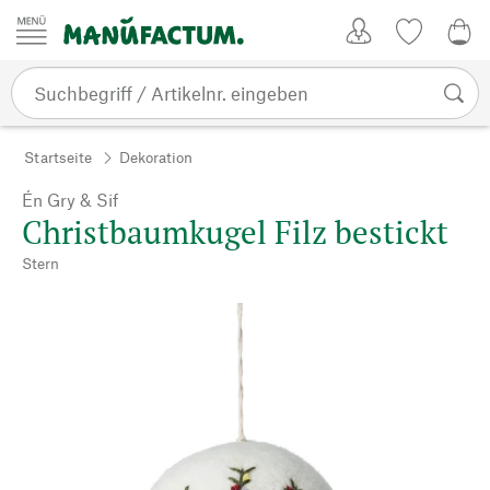
Zum Inhalt springen
Kundenkonto
Merkliste
0,0
Startseite
Dekoration
Én Gry & Sif
Christbaumkugel Filz bestickt
Stern