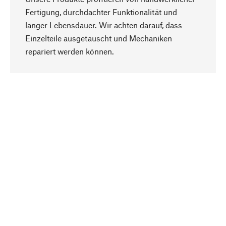
Fertigung, durchdachter Funktionalität und
langer Lebensdauer. Wir achten darauf, dass
Einzelteile ausgetauscht und Mechaniken
Nach oben
repariert werden können.
Bewusst
Nachhaltigkeit steht im Fokus unserer
Produktauswahl. Wir setzen auf natürliche
Inhaltsstoffe und Materialien, die gepflegt werden
können, sowie auf eine ressourcenschonende
und sozialverträgliche Produktion.