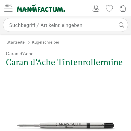
Zum Inhalt springen
Kundenkonto
Merkliste
0,0
Startseite
Kugelschreiber
Caran d’Ache
Caran d’Ache Tintenrollermine