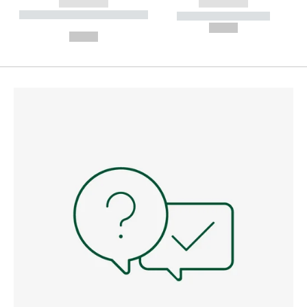
------------
------------
----------- ----------- --------
----------- -----------
---
--,-- €
--,-- €