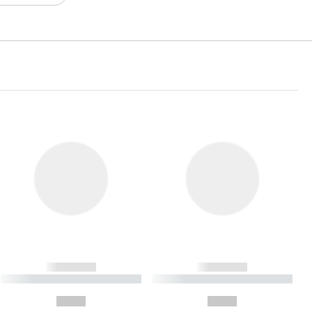
------------
------------
----------- ----------- ----------
----------- ----------- ----------
- -----------
-
--,-- €
--,-- €