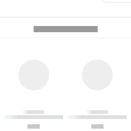
---------- --------------
------------
------------
----------- ----------- ----------
----------- ----------- ----------
-
-
--,-- €
--,-- €