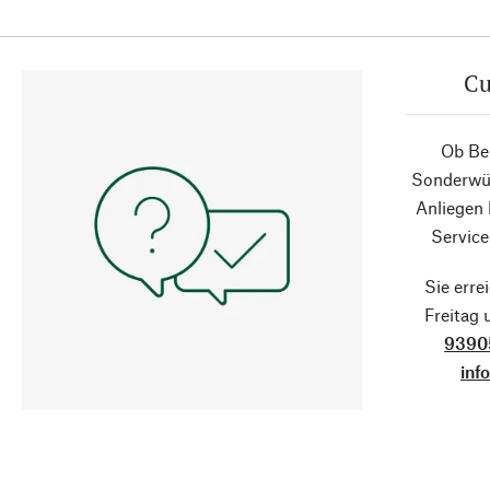
Cu
Ob Ber
Sonderwün
Anliegen
Service
Sie erre
Freitag
9390
inf