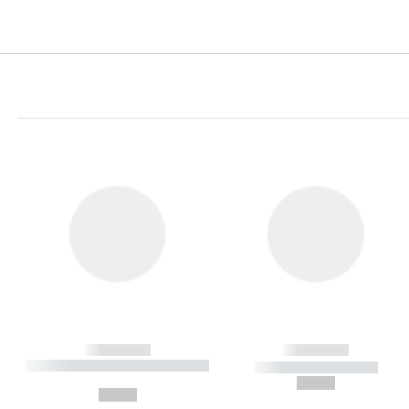
------------
------------
----------- ----------- ----------
----------- -----------
-
--,-- €
--,-- €