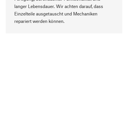
langer Lebensdauer. Wir achten darauf, dass
Einzelteile ausgetauscht und Mechaniken
Nach oben
repariert werden können.
Bewusst
Nachhaltigkeit steht im Fokus unserer
Produktauswahl. Wir setzen auf natürliche
Inhaltsstoffe und Materialien, die gepflegt werden
können, sowie auf eine ressourcenschonende
und sozialverträgliche Produktion.
Ausgewählt