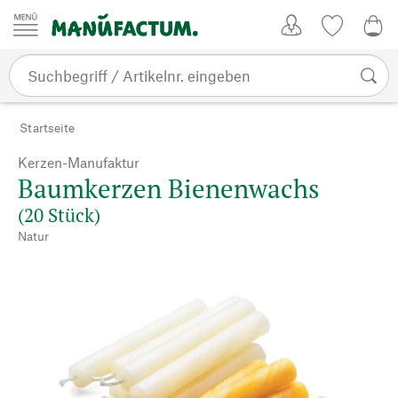
Zum Inhalt springen
Kundenkonto
Merkliste
0,0
Startseite
Kerzen-Manufaktur
Baumkerzen Bienenwachs
(20 Stück)
Natur