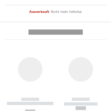
Ausverkauft
,
Nicht mehr lieferbar
---------- --------------
------------
------------
----------- ----------- --------
----------- -----------
---
--,-- €