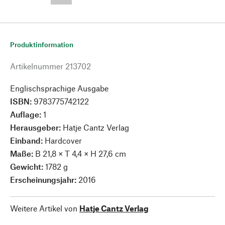
--,-- €
Produktinformation
Artikelnummer
213702
Englischsprachige Ausgabe
ISBN:
9783775742122
Auflage:
1
Herausgeber:
Hatje Cantz Verlag
Einband:
Hardcover
Maße:
B 21,8 × T 4,4 × H 27,6 cm
Gewicht:
1782 g
Erscheinungsjahr:
2016
Weitere Artikel von
Hatje Cantz Verlag