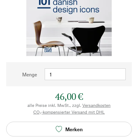
Menge
46,00 €
alle Preise inkl. MwSt., zzgl.
Versandkosten
CO₂-kompensierter Versand mit DHL
Merken