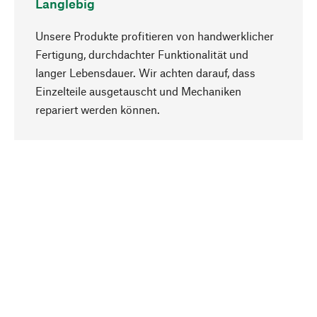
Langlebig
Unsere Produkte profitieren von handwerklicher
Fertigung, durchdachter Funktionalität und
langer Lebensdauer. Wir achten darauf, dass
Einzelteile ausgetauscht und Mechaniken
Nach oben
repariert werden können.
Bewusst
Nachhaltigkeit steht im Fokus unserer
Produktauswahl. Wir setzen auf natürliche
Inhaltsstoffe und Materialien, die gepflegt werden
können, sowie auf eine ressourcenschonende
und sozialverträgliche Produktion.