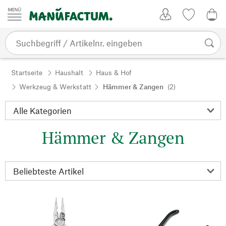
Zum Inhalt springen
Kundenkonto
Merkliste
0,0
Startseite
Haushalt
Haus & Hof
Werkzeug & Werkstatt
Hämmer & Zangen
(2)
Hämmer & Zangen